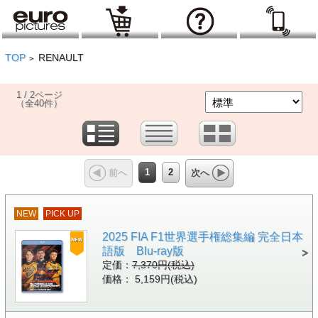
TOP
RENAULT
>
1 / 2ページ
（全40件）
1
2
前へ
次へ
NEW
PICK UP
2025 FIA F1世界選手権総集編 完全日本
語版 Blu-ray版
定価：
7,370円(税込)
価格： 5,159円(税込)