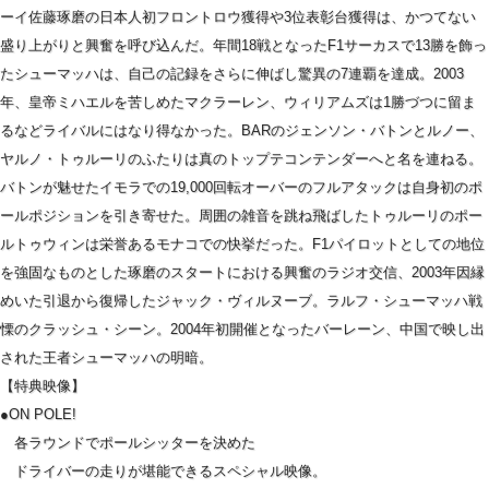
ーイ佐藤琢磨の日本人初フロントロウ獲得や3位表彰台獲得は、かつてない
盛り上がりと興奮を呼び込んだ。年間18戦となったF1サーカスで13勝を飾っ
たシューマッハは、自己の記録をさらに伸ばし驚異の7連覇を達成。2003
年、皇帝ミハエルを苦しめたマクラーレン、ウィリアムズは1勝づつに留ま
るなどライバルにはなり得なかった。BARのジェンソン・バトンとルノー、
ヤルノ・トゥルーリのふたりは真のトップテコンテンダーへと名を連ねる。
バトンが魅せたイモラでの19,000回転オーバーのフルアタックは自身初のポ
ールポジションを引き寄せた。周囲の雑音を跳ね飛ばしたトゥルーリのポー
ルトゥウィンは栄誉あるモナコでの快挙だった。F1パイロットとしての地位
を強固なものとした琢磨のスタートにおける興奮のラジオ交信、2003年因縁
めいた引退から復帰したジャック・ヴィルヌーブ。ラルフ・シューマッハ戦
慄のクラッシュ・シーン。2004年初開催となったバーレーン、中国で映し出
された王者シューマッハの明暗。
【特典映像】
●ON POLE!
各ラウンドでポールシッターを決めた
ドライバーの走りが堪能できるスペシャル映像。