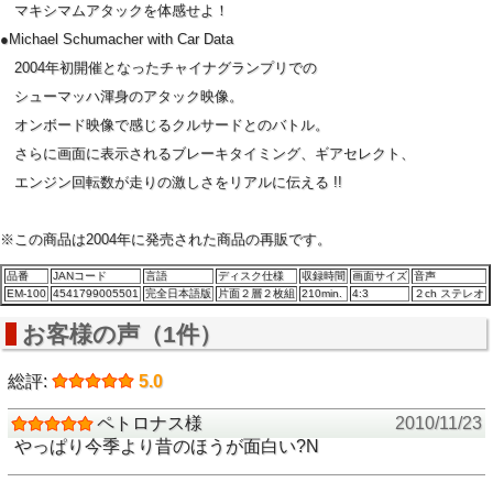
マキシマムアタックを体感せよ！
●Michael Schumacher with Car Data
2004年初開催となったチャイナグランプリでの
シューマッハ渾身のアタック映像。
オンボード映像で感じるクルサードとのバトル。
さらに画面に表示されるブレーキタイミング、ギアセレクト、
エンジン回転数が走りの激しさをリアルに伝える !!
※この商品は2004年に発売された商品の再販です。
品番
JANコード
言語
ディスク仕様
収録時間
画面サイズ
音声
EM-100
4541799005501
完全日本語版
片面２層２枚組
210min.
4:3
２ch ステレオ
お客様の声（1件）
総評:
5.0
ペトロナス様
2010/11/23
やっぱり今季より昔のほうが面白い?N