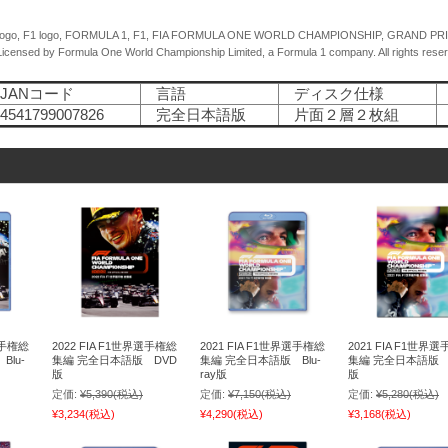
ogo, F1 logo, FORMULA 1, F1, FIA FORMULA ONE WORLD CHAMPIONSHIP, GRAND PRIX and 
icensed by Formula One World Championship Limited, a Formula 1 company. All rights rese
ANコード
言語
ディスク仕様
541799007826
完全日本語版
片面２層２枚組
3
選手権総
2022 FIA F1世界選手権総
2021 FIA F1世界選手権総
2021 FIA F1世界
lu-
集編 完全日本語版 DVD
集編 完全日本語版 Blu-
集編 完全日本語版 
版
ray版
版
定価:
¥5,390
(税込)
定価:
¥7,150
(税込)
定価:
¥5,280
(税込)
¥3,234
(税込)
¥4,290
(税込)
¥3,168
(税込)