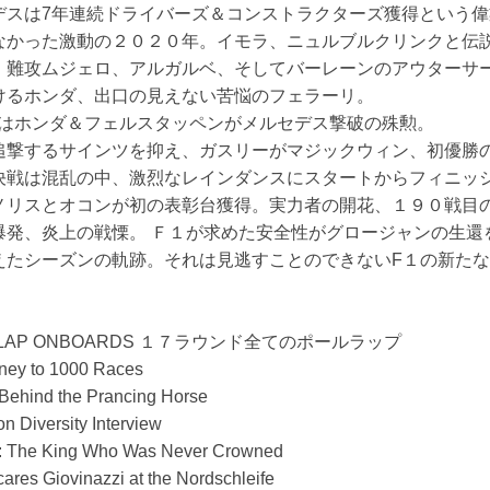
デスは7年連続ドライバーズ＆コンストラクターズ獲得という
なかった激動の２０２０年。イモラ、ニュルブルクリンクと伝
。難攻ムジェロ、アルガルベ、そしてバーレーンのアウターサ
けるホンダ、出口の見えない苦悩のフェラーリ。
ではホンダ＆フェルスタッペンがメルセデス撃破の殊勲。
追撃するサインツを抑え、ガスリーがマジックウィン、初優勝
決戦は混乱の中、激烈なレインダンスにスタートからフィニッ
ノリスとオコンが初の表彰台獲得。実力者の開花、１９０戦目
爆発、炎上の戦慄。 Ｆ１が求めた安全性がグロージャンの生還
えたシーズンの軌跡。それは見逃すことのできないF１の新た
OLE LAP ONBOARDS １７ラウンド全てのポールラップ
rney to 1000 Races
Behind the Prancing Horse
n Diversity Interview
: The King Who Was Never Crowned
res Giovinazzi at the Nordschleife