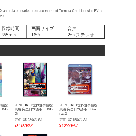
related marks are trade marks of Formula One Licensing BV, a
rved.
収録時間
画面サイズ
音声
55min.
16:9
2ch ステレオ
選手権総
2020 FIA F1世界選手権総
2019 FIA F1世界選手権総
DVD
集編 完全日本語版 DVD
集編 完全日本語版 Blu-
版
ray版
定価:
¥5,280
(税込)
定価:
¥7,150
(税込)
¥3,168
(税込)
¥4,290
(税込)