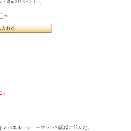
ント還元 214ポイント～]
枚
た。
るミハエル・シューマッハの記録に並んだ。