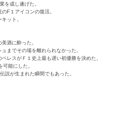
偉業を成し遂げた。
説のF１アイコンの復活。
ーキット。
の美酒に酔った。
シュまでその場を離れられなかった。
のペレスがＦ１史上最も遅い初優勝を決めた。
を可能にした。
な伝説が生まれた瞬間でもあった。