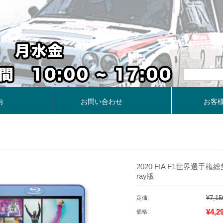
内
お問い合わせ
お客
2020 FIA F1世界選手権
ray版
¥7,15
定価:
¥4,2
価格: