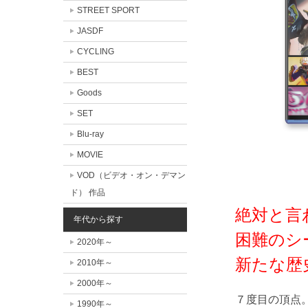
STREET SPORT
JASDF
CYCLING
BEST
Goods
SET
Blu-ray
MOVIE
VOD（ビデオ・オン・デマン
ド） 作品
絶対と言
年代から探す
困難のシ
2020年～
新たな歴
2010年～
2000年～
７度目の頂点
1990年～