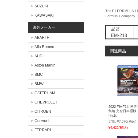
SUZUKI
The F1 FORMULA 1 l
KAWASAKI
Formula 1 company. L
海外メーカー
品番
J
EM-213
4
ABARTH
Alfa Romeo
関連商品
AUDI
Aston Martin
BMC
BMW
CATERHAM
CHEVROLET
2022 FIA F1世界
集編 完全日本語版 B
CITROEN
ray版
Cosworth
定価:
¥7,370
(税込)
¥4,422
(税込)
FERRARI