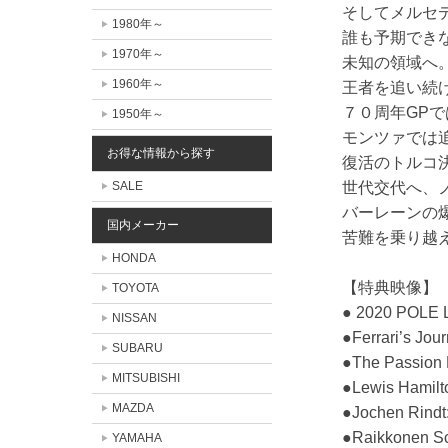
そしてメルセ
1980年～
誰も予期でき
1970年～
未知の領域へ
1960年～
王者を追い続
７０周年GP
1950年～
モンツァでは
お得な情報から探す
復活のトルコ
SALE
世代交代へ、
バーレーンの
国内メーカー
苦難を乗り越
HONDA
【特典映像】
TOYOTA
● 2020 P
NISSAN
●Ferrari’s Jou
SUBARU
●The Passion 
MITSUBISHI
●Lewis Hamilto
MAZDA
●Jochen Rindt
●Raikkonen Sca
YAMAHA