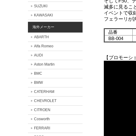
そしてF50、
SUZUKI
滅多に見るこ
イベントで収
KAWASAKI
フェラーリが
海外メーカー
品番
ABARTH
BB-004
4
Alfa Romeo
AUDI
【プロモーシ
Aston Martin
BMC
BMW
CATERHAM
CHEVROLET
CITROEN
Cosworth
FERRARI