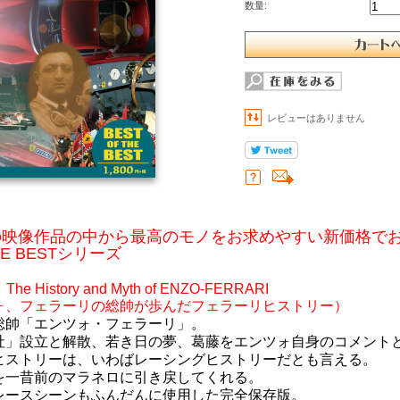
数量:
レビューはありません
の映像作品の中から最高のモノをお求めやすい新価格で
THE BESTシリーズ
he History and Myth of ENZO-FERRARI
ォ、フェラーリの総帥が歩んだフェラーリヒストリー）
総帥「エンツォ・フェラーリ」。
社」設立と解散、若き日の夢、葛藤をエンツォ自身のコメント
ヒストリーは、いわばレーシングヒストリーだとも言える。
を一昔前のマラネロに引き戻してくれる。
レースシーンもふんだんに使用した完全保存版。