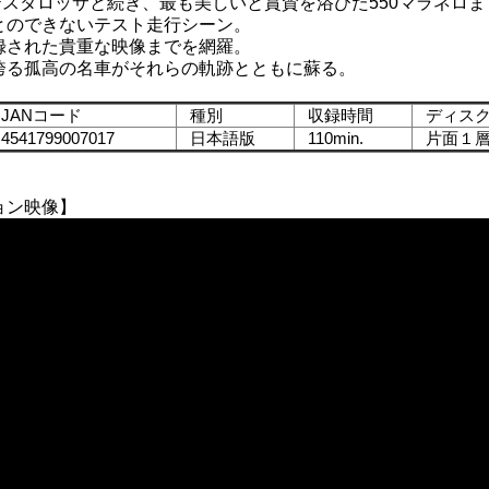
テスタロッサと続き、最も美しいと賞賛を浴びた550マラネロ
とのできないテスト走行シーン。
録された貴重な映像までを網羅。
誇る孤高の名車がそれらの軌跡とともに蘇る。
JANコード
種別
収録時間
ディスク
541799007017
日本語版
110min.
片面１
ョン映像】