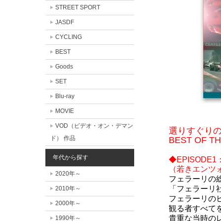
STREET SPORT
JASDF
CYCLING
BEST
Goods
SET
Blu-ray
MOVIE
VOD（ビデオ・オン・デマン
選りすぐり
ド） 作品
BEST OF 
年代から探す
◆EPISODE1：T
（若きエンツ
2020年～
フェラーリの
「フェラーリ
2010年～
フェラーリの
2000年～
観る者すべて
貴重な当時の
1990年～