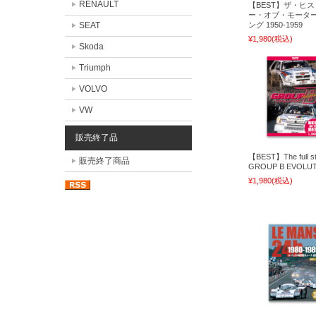
RENAULT
【BEST】ザ・ヒ
ー・オブ・モータ
SEAT
ング 1950-1959
¥1,980
(税込)
Skoda
Triumph
VOLVO
VW
販売終了品
【BEST】The full st
販売終了商品
GROUP B EVOLU
¥1,980
(税込)