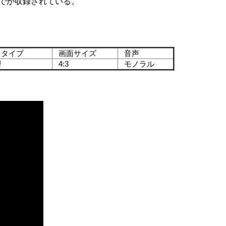
までが収録されている。
タイプ
画面サイズ
音声
層
4:3
モノラル