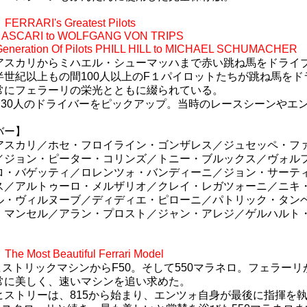
RRARI's Greatest Pilots
ASCARI to WOLFGANG VON TRIPS
eneration Of Pilots PHILL HILL to MICHAEL SCHUMACHER
アスカリからミハエル・シューマッハまで赤い跳ね馬をドライ
半世紀以上もの間100人以上のF１パイロットたちが跳ね馬をド
常にフェラーリの栄光とともに綴られている。
から30人のドライバーをピックアップ。当時のレースシーンやエ
バー】
アスカリ／ホセ・フロイライン・ゴンザレス／ジュセッペ・フ
／ジョン・ピーター・コリンズ／トニー・ブルックス／ヴォル
ロ・バゲッティ／ロレンツォ・バンディーニ／ジョン・サーテ
ス／アルトゥーロ・メルザリオ／クレイ・レガツォーニ／ニキ
ル・ヴィルヌーブ／ディディエ・ピローニ／パトリック・タン
・マンセル／アラン・プロスト／ジャン・アレジ／ゲルハルト
e Most Beautiful Ferrari Model
などヒストリックマシンからF50。そして550マラネロ。フェラ
常に美しく、速いマシンを追い求めた。
ストリーは、815から始まり、エンツォ自身が最後に指揮を執