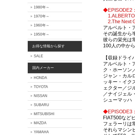
1980年～
◆EPISODE2：FE
1.ALBERTO 
1970年～
2.The Next G
1960年～
アルベルト・
その誕生から
1950年～
彼らの栄光は
100人の中
お得な情報から探す
SALE
【収録ドライ
アルベルト・
国内メーカー
ク・ホーソン
ジャン・カル
HONDA
ッキー・イク
TOYOTA
ェクター／ジ
／ナイジェル
NISSAN
シューマッハ
SUBARU
◆EPISODE3：Th
MITSUBISHI
FIAT500
MAZDA
フェラーリは
それらマシンヒ
YAMAHA