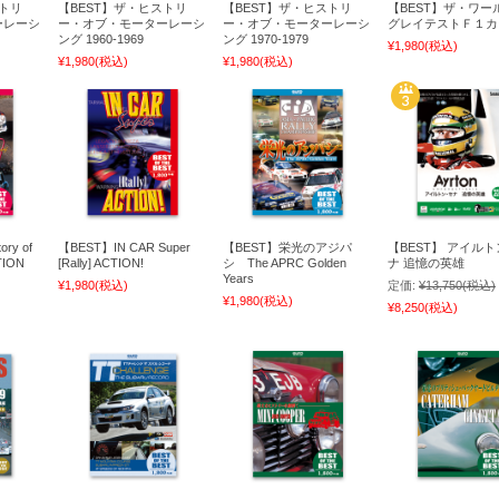
ストリ
【BEST】ザ・ヒストリ
【BEST】ザ・ヒストリ
【BEST】ザ・ワー
ーレーシ
ー・オブ・モーターレーシ
ー・オブ・モーターレーシ
グレイテストＦ１カ
ング 1960-1969
ング 1970-1979
¥1,980
(税込)
¥1,980
(税込)
¥1,980
(税込)
ory of
【BEST】IN CAR Super
【BEST】栄光のアジパ
【BEST】 アイル
TION
[Rally] ACTION!
シ The APRC Golden
ナ 追憶の英雄
Years
¥1,980
(税込)
定価:
¥13,750
(税込)
¥1,980
(税込)
¥8,250
(税込)