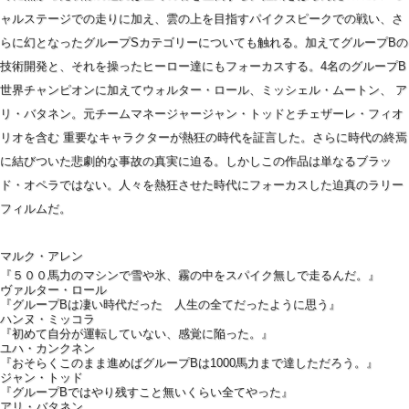
ャルステージでの走りに加え、雲の上を目指すパイクスピークでの戦い、さ
らに幻となったグループSカテゴリーについても触れる。加えてグループBの
技術開発と、それを操ったヒーロー達にもフォーカスする。4名のグループB
世界チャンピオンに加えてウォルター・ロール、ミッシェル・ムートン、 ア
リ・バタネン。元チームマネージャージャン・トッドとチェザーレ・フィオ
リオを含む 重要なキャラクターが熱狂の時代を証言した。さらに時代の終焉
に結びついた悲劇的な事故の真実に迫る。しかしこの作品は単なるブラッ
ド・オペラではない。人々を熱狂させた時代にフォーカスした迫真のラリー
フィルムだ。
マルク・アレン
『５００馬力のマシンで雪や氷、霧の中をスパイク無しで走るんだ。』
ヴァルター・ロール
『グループBは凄い時代だった 人生の全てだったように思う』
ハンヌ・ミッコラ
『初めて自分が運転していない、感覚に陥った。』
ユハ・カンクネン
『おそらくこのまま進めばグループBは1000馬力まで達しただろう。』
ジャン・トッド
『グループBではやり残すこと無いくらい全てやった』
アリ・バタネン