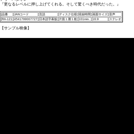
『更なるレベルに押し上げてくれる。そして驚くべき時代だった。』
品番
JANコード
言語
ディスク仕様
収録時間
画面サイズ
音声
RA-121
4541799007727
日本語字幕版
片面１層１枚
101min.
16:9
ステレオ
【サンプル映像】